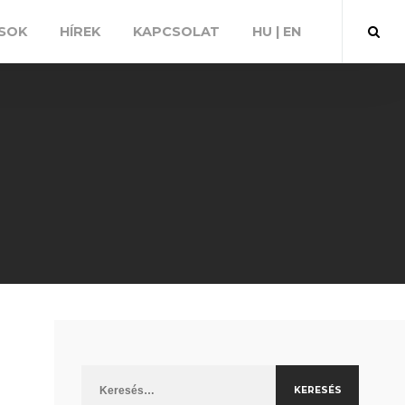
SOK
HÍREK
KAPCSOLAT
HU | EN
Keresés: