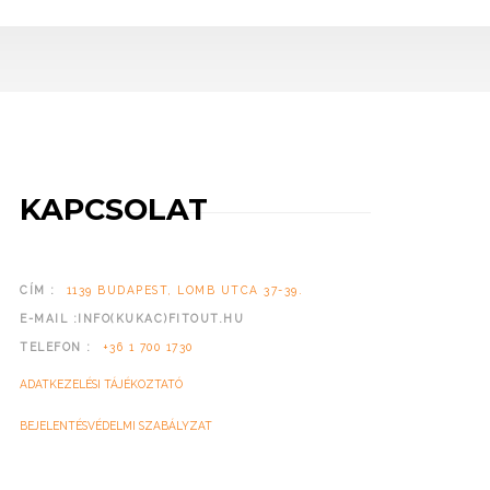
KAPCSOLAT
CÍM :
1139 BUDAPEST, LOMB UTCA 37-39.
E-MAIL :INFO(KUKAC)FITOUT.HU
TELEFON :
+36 1 700 1730
ADATKEZELÉSI TÁJÉKOZTATÓ
BEJELENTÉSVÉDELMI SZABÁLYZAT