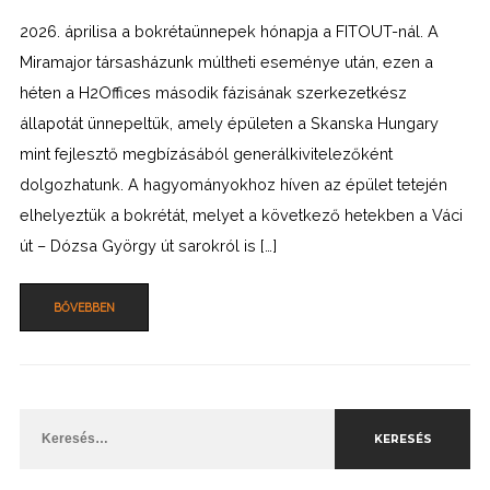
2026. áprilisa a bokrétaünnepek hónapja a FITOUT-nál. A
Miramajor társasházunk múltheti eseménye után, ezen a
héten a H2Offices második fázisának szerkezetkész
állapotát ünnepeltük, amely épületen a Skanska Hungary
mint fejlesztő megbízásából generálkivitelezőként
dolgozhatunk. A hagyományokhoz híven az épület tetején
elhelyeztük a bokrétát, melyet a következő hetekben a Váci
út – Dózsa György út sarokról is […]
BŐVEBBEN
Keresés: