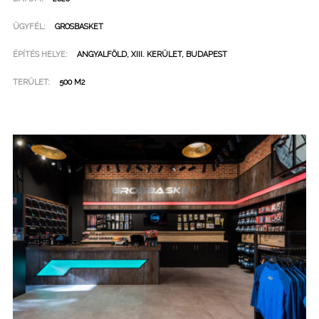
ÜGYFÉL:
GROSBASKET
ÉPÍTÉS HELYE:
ANGYALFÖLD, XIII. KERÜLET, BUDAPEST
TERÜLET:
500 M2