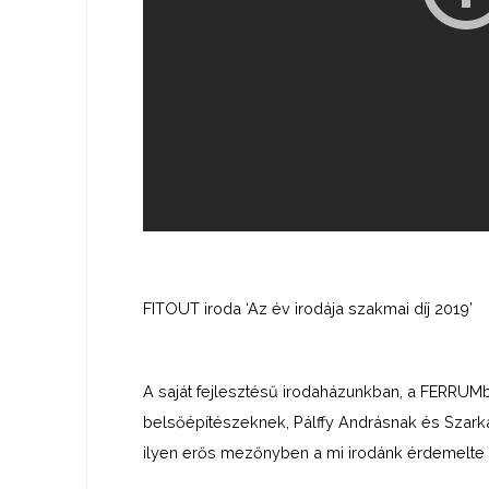
FITOUT iroda ‘Az év irodája szakmai díj 2019’
A saját fejlesztésű irodaházunkban, a FERRUMba
belsőépítészeknek, Pálffy Andrásnak és Szar
ilyen erős mezőnyben a mi irodánk érdemelte ki