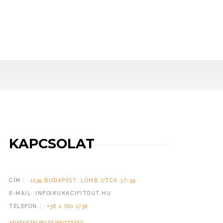
KAPCSOLAT
CÍM :
1139 BUDAPEST, LOMB UTCA 37-39.
E-MAIL :INFO(KUKAC)FITOUT.HU
TELEFON :
+36 1 700 1730