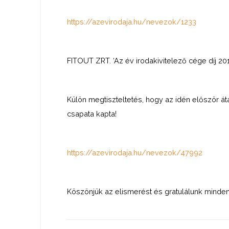
https://azevirodaja.hu/nevezok/1233
FITOUT ZRT. ‘Az év irodakivitelező cége díj 20
Külön megtiszteltetés, hogy az idén először áta
csapata kapta!
https://azevirodaja.hu/nevezok/47992
Köszönjük az elismerést és gratulálunk minde