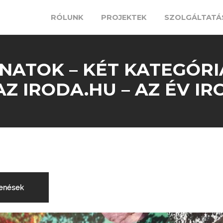
RÓLUNK
PROJEKTEK
SZOLGÁLTATÁ
NATOK – KÉT KATEGÓRI
Z IRODA.HU – AZ ÉV IR
enések