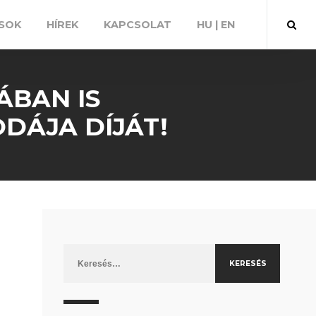
SOK
HÍREK
KAPCSOLAT
HU | EN
ÁBAN IS
ODÁJA DÍJÁT!
Keresés: