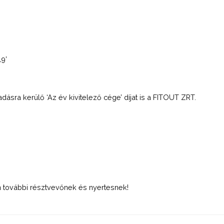
19’
dásra kerülő ‘Az év kivitelező cége’ díjat is a FITOUT ZRT.
n további résztvevőnek és nyertesnek!