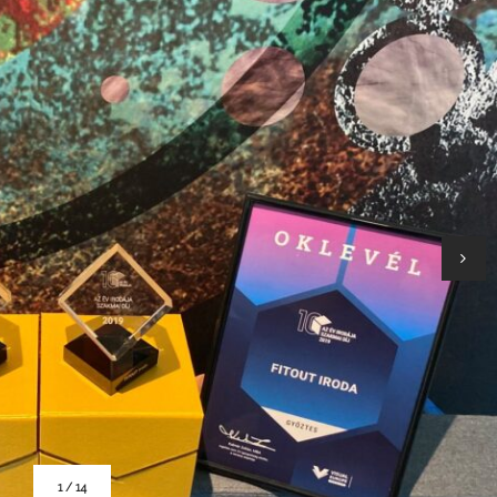
1
/
14