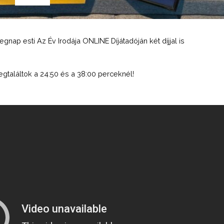
nap esti Az Év Irodája ONLINE Díjátadóján két díjjal is
egtaláltok a 24:50 és a 38:00 perceknél!