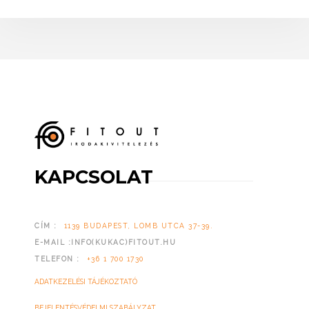
KAPCSOLAT
CÍM :
1139 BUDAPEST, LOMB UTCA 37-39.
E-MAIL :INFO(KUKAC)FITOUT.HU
TELEFON :
+36 1 700 1730
ADATKEZELÉSI TÁJÉKOZTATÓ
BEJELENTÉSVÉDELMI SZABÁLYZAT