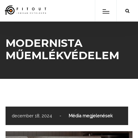
MODERNISTA
MŰEMLÉKVÉDELEM
scroll down
december 18, 2024
-
Média megjelenések