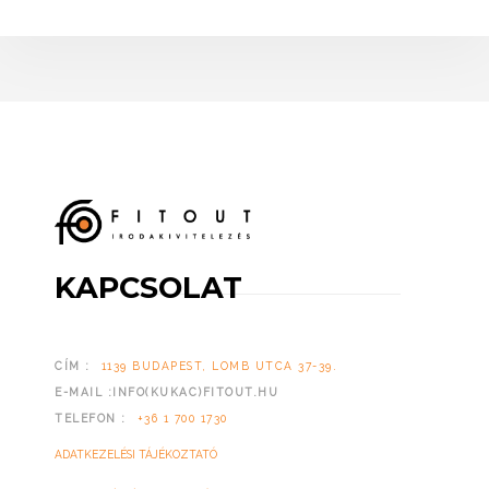
KAPCSOLAT
CÍM :
1139 BUDAPEST, LOMB UTCA 37-39.
E-MAIL :INFO(KUKAC)FITOUT.HU
TELEFON :
+36 1 700 1730
ADATKEZELÉSI TÁJÉKOZTATÓ