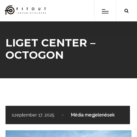
LIGET CENTER –
OCTOGON
scroll down
szeptember 17, 2025
-
Média megjelenések