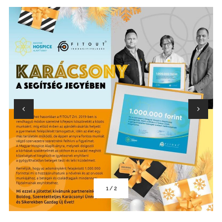
1
/
2