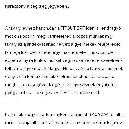
Karácsony a segítség jegyében…
A tavalyi évhez hasonlóan a FITOUT ZRT idén is rendhagyó
módon köszöni meg partnereinek a közös munkát: míg
tavaly az ajándékvásárlás helyett a gyermekek felépülését
támogattuk, idén az élet egy más területén működő, de
éppen annyira fontos munkát végző szervezetre szeretnénk
felhívni a figyelmet. A Magyar Hospice Alapítványra, melynek
dolgozói a kórházak szakértelmét az otthon és a család
meghitt közelségével kiegészítve igyekeznek enyhíteni a
gyógyíthatatlan betegek testi és lelki küzdelmeit.
Reméljük, hogy az adományként felajánlott 1.000.000 forinttal
mi is hozzájárulhatunk a nővérek és az orvosok munkájához,