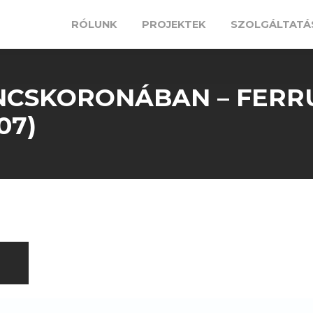
RÓLUNK
PROJEKTEK
SZOLGÁLTATÁ
CSKORONÁBAN – FERR
07)