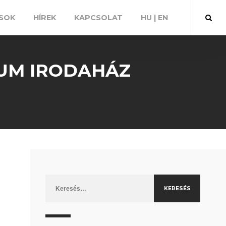
SOK
HÍREK
KAPCSOLAT
HU | EN
UM IRODAHÁZ
Keresés: