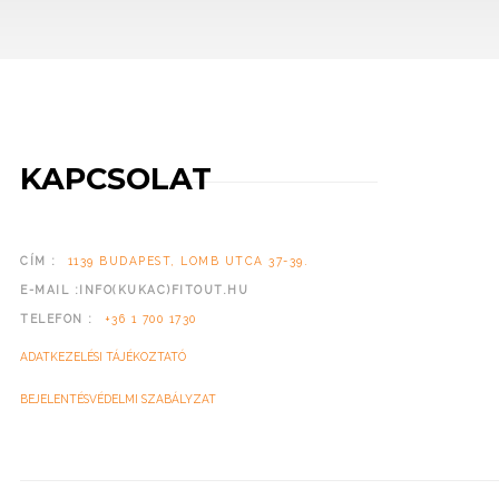
KAPCSOLAT
CÍM :
1139 BUDAPEST, LOMB UTCA 37-39.
E-MAIL :INFO(KUKAC)FITOUT.HU
TELEFON :
+36 1 700 1730
ADATKEZELÉSI TÁJÉKOZTATÓ
BEJELENTÉSVÉDELMI SZABÁLYZAT