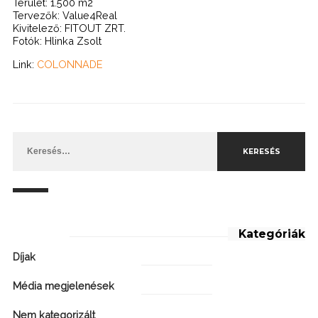
Terület: 1.500 m2
Tervezők: Value4Real
Kivitelező: FITOUT ZRT.
Fotók: Hlinka Zsolt
Link:
COLONNADE
Keresés:
Kategóriák
Díjak
Média megjelenések
Nem kategorizált