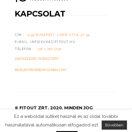
KAPCSOLAT
CÍM :
1139 BUDAPEST, LOMB UTCA 37-39.
E-MAIL :INFO(KUKAC)FITOUT.HU
TELEFON :
+36 1 700 1730
ADATKEZELÉSI TÁJÉKOZTATÓ
BEJELENTÉSVÉDELMI SZABÁLYZAT
© FITOUT ZRT. 2020. MINDEN JOG
FENNTARTVA.
Ez a weboldal sütiket használ és az oldal további
használatával automatikusan elfogadod ezt.
Bővebben