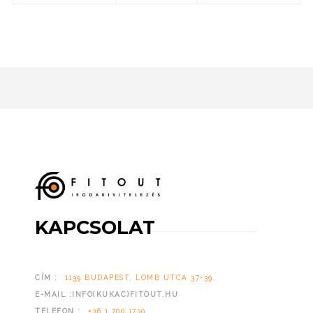
KAPCSOLAT
CÍM :
1139 BUDAPEST, LOMB UTCA 37-39.
E-MAIL :INFO(KUKAC)FITOUT.HU
TELEFON :
+36 1 700 1730