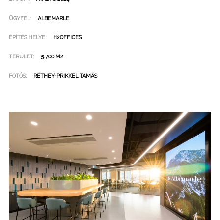
ÜGYFÉL:
ALBEMARLE
ÉPÍTÉS HELYE:
H2OFFICES
TERÜLET:
5.700 M2
FOTÓS:
RÉTHEY-PRIKKEL TAMÁS